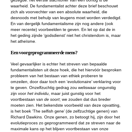
gezegde: het eerste slachtoffer van een oorlog is de
waarheid. De fundamentalist achter deze brief beschouwt
zich als voorvechter van een absolute waarheid, die
desnoods met behulp van leugens moet worden verdedigd.
En van dergelijk fundamentalisme zijn nog andere (ook
meer recente) voorbeelden te geven. En let op dat de in
het geding zijnde ‘godsdienst’ niet het christendom is, maar
het atheïsme.
Een voorgeprogrammeerde mens?
Veel gevaarlijker is echter het streven van bepaalde
fundamentalisten uit deze hoek, die het hiervóór besproken
probleem van het bestaan van ethiek proberen te
omzeilen, door daar toch een ‘evolutionaire’ verklaring voor
te geven. Onzelfzuchtig gedrag zou weliswaar ongunstig
zijn voor
het individu
, maar juist gunstig voor het
voortbestaan van
de soort
; we zouden dat dus breder
moeten zien. Het bekendste voorbeeld van deze opvatting,
is het boek ‘The selfish gene’ (de zelfzuchtige genen) van
Richard Dawkins. Onze genen, zo betoogt hij, zijn door het
evolutieproces zo geprogrammeerd dat ze streven naar de
maximale kans op het blijven voortbestaan van onze