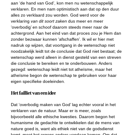
aan ‘de hand van God’, kon men nu wetenschappelijk
verklaren. En men nam optimistisch aan dat op den duur
alles zo verklaard zou worden. God werd voor de
verklaring
van dit soort zaken
dus meer en meer
‘overbodig’ en schoof daarom steeds meer naar de
achtergrond. Aan het eind van dat proces zou je Hem dan
zonder bezwaar kunnen ‘afschaffen’. Ik wil er hier met
nadruk op wijzen, dat voortgang in de wetenschap niet
noodzakelijk leidt tot de conclusie dat God niet bestaat; de
wetenschap werd alleen in dienst gesteld van een streven
die conclusie te bereiken en te onderbouwen. Anders
gezegd: wetenschap leidt niet tot atheïsme, maar het
atheïsme begon de wetenschap te gebruiken voor haar
eigen specifieke doeleinden.
Het failliet van een idee
Dat ‘overbodig maken van God’ lag echter vooral in het
verklaren van de natuur. Maar er is meer, zoals
bijvoorbeeld alle ethische kwesties. Daarom begon het
humanisme de gedachte te ontwikkelen dat de mens van
nature goed is, want als ethiek niet van de godsdienst
komt, moet het ergens anders vandaan komen. Om dat