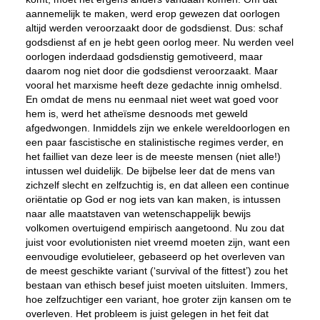
aannemelijk te maken, werd erop gewezen dat oorlogen
altijd werden veroorzaakt door de godsdienst. Dus: schaf
godsdienst af en je hebt geen oorlog meer. Nu werden veel
oorlogen inderdaad godsdienstig gemotiveerd, maar
daarom nog niet door die godsdienst veroorzaakt. Maar
vooral het marxisme heeft deze gedachte innig omhelsd.
En omdat de mens nu eenmaal niet weet wat goed voor
hem is, werd het atheïsme desnoods met geweld
afgedwongen. Inmiddels zijn we enkele wereldoorlogen en
een paar fascistische en stalinistische regimes verder, en
het failliet van deze leer is de meeste mensen (niet alle!)
intussen wel duidelijk. De bijbelse leer dat de mens van
zichzelf slecht en zelfzuchtig is, en dat alleen een continue
oriëntatie op God er nog iets van kan maken, is intussen
naar alle maatstaven van wetenschappelijk bewijs
volkomen overtuigend empirisch aangetoond. Nu zou dat
juist voor evolutionisten niet vreemd moeten zijn, want een
eenvoudige evolutieleer, gebaseerd op het overleven van
de meest geschikte variant (‘survival of the fittest’) zou het
bestaan van ethisch besef juist moeten uitsluiten. Immers,
hoe zelfzuchtiger een variant, hoe groter zijn kansen om te
overleven. Het probleem is juist gelegen in het feit dat