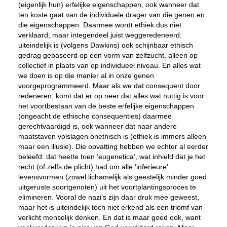
(eigenlijk hun) erfelijke eigenschappen, ook wanneer dat
ten koste gaat van de individuele drager van die genen en
die eigenschappen. Daarmee wordt ethiek dus niet
verklaard, maar integendeel juist weggeredeneerd:
uiteindelijk is (volgens Dawkins) ook schijnbaar ethisch
gedrag gebaseerd op een vorm van zelfzucht, alleen op
collectief in plaats van op individueel niveau. En alles wat
we doen is op die manier al in onze genen
voorgeprogrammeerd. Maar als we dat consequent door
redeneren, komt dat er op neer dat alles wat nuttig is voor
het voortbestaan van de beste erfelijke eigenschappen
(ongeacht de ethische consequenties) daarmee
gerechtvaardigd is, ook wanneer dat naar andere
maatstaven volslagen onethisch is (ethiek is immers alleen
maar een illusie). Die opvatting hebben we echter al eerder
beleefd: dat heette toen ‘eugenetica’, wat inhield dat je het
recht (of zelfs de plicht) had om alle ‘inferieure’
levensvormen (zowel lichamelijk als geestelijk minder goed
uitgeruste soortgenoten) uit het voortplantingsproces te
elimineren. Vooral de nazi’s zijn daar druk mee geweest,
maar het is uiteindelijk toch niet erkend als een triomf van
verlicht menselijk denken. En dat is maar goed ook, want