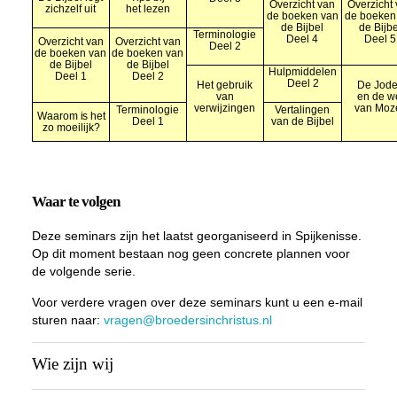
Overzicht van
Overzicht
zichzelf uit
het lezen
de boeken van
de boeken
de Bijbel
de Bijbe
Terminologie
Deel 4
Deel 5
Overzicht van
Overzicht van
Deel 2
de boeken van
de boeken van
de Bijbel
de Bijbel
Hulpmiddelen
Deel 1
Deel 2
Deel 2
Het gebruik
De Jod
van
en de w
verwijzingen
van Moz
Terminologie
Vertalingen
Waarom is het
Deel 1
van de Bijbel
zo moeilijk?
Waar te volgen
Deze seminars zijn het laatst georganiseerd in Spijkenisse.
Op dit moment bestaan nog geen concrete plannen voor
de volgende serie.
Voor verdere vragen over deze seminars kunt u een e-mail
sturen naar:
vragen@broedersinchristus.nl
Wie zijn wij