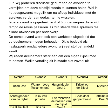
uur. Wij proberen discussie gedurende de avonden te
vermijden om deze eindtijd steeds te kunnen halen. Wel is
het desgewenst mogelijk om na afloop individueel met de
sprekers verder van gedachten te wisselen.
Iedere avond is opgedeeld in 4 of 5 onderwerpen die in vlot
tempo de revue passeren. Er zijn steeds twee sprekers die
elkaar afwisselen per onderwerp.
De eerste avond wordt ook een werkboek uitgedeeld dat
de deelnemers mogen behouden. Dit is bedoeld als
naslagwerk omdat iedere avond vrij veel stof behandeld
wordt.
Wij raden deelnemers sterk aan om een eigen Bijbel mee
te nemen. Welke vertaling dit is maakt niet zoveel uit.
Avond 1
Avond 2
Avond 3
Avond 4
Avond 
Waarom twee
Hulpmiddelen
Kritiek op
Introductie
Mysteri
Testamenten?
Deel 1
de Bijbel
Terminolo
Achtergronden
De rol van
Gods doel
Overzicht van
van de Bijbel
profetie
geopenbaard
Deel 3
de boeken van
de Bijbel
De Bijbel legt
Tips bij
Deel 3