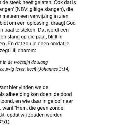
 de steek heeft gelaten. Ook dat is
ngen’ (NBV: giftige slangen), die
r meteen een verwijzing in zien
bidt om een oplossing, draagt God
n paal te steken. Dat wordt een
n slang op die paal, blijft in
ven. En dat zou je doen omdat je
zegt Hij daarom:
in de woestijn de slang
 eeuwig leven heeft (Johannes 3:14,
 want hier vinden we de
ls afbeelding kon doen: de dood
toond, en wie daar in geloof naar
, want “Hem, die geen zonde
akt, opdat wij zouden worden
’51).