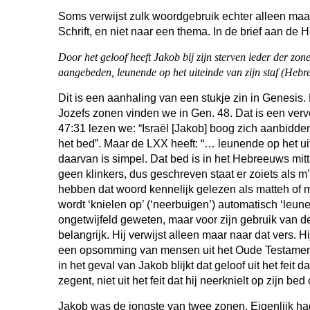
Soms verwijst zulk woordgebruik echter alleen maa
Schrift, en niet naar een thema. In de brief aan de
Door het geloof heeft Jakob bij zijn sterven ieder der zon
aangebeden, leunende op het uiteinde van zijn staf (Heb
Dit is een aanhaling van een stukje zin in Genesis
Jozefs zonen vinden we in Gen. 48. Dat is een verv
47:31 lezen we: “Israël [Jakob] boog zich aanbidd
het bed”. Maar de LXX heeft: “… leunende op het uit
daarvan is simpel. Dat bed is in het Hebreeuws mi
geen klinkers, dus geschreven staat er zoiets als m’
hebben dat woord kennelijk gelezen als matteh of m
wordt ‘knielen op’ (‘neerbuigen’) automatisch ‘leunen
ongetwijfeld geweten, maar voor zijn gebruik van d
belangrijk. Hij verwijst alleen maar naar dat vers. H
een opsomming van mensen uit het Oude Testament
in het geval van Jakob blijkt dat geloof uit het feit 
zegent, niet uit het feit dat hij neerknielt op zijn bed 
Jakob was de jongste van twee zonen. Eigenlijk ha