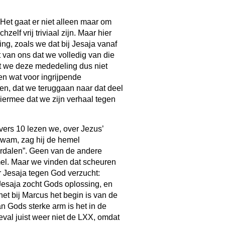
 Het gaat er niet alleen maar om
hzelf vrij triviaal zijn. Maar hier
ing, zoals we dat bij Jesaja vanaf
 van ons dat we volledig van die
t we deze mededeling dus niet
n wat voor ingrijpende
eten, dat we teruggaan naar dat deel
hiermee dat we zijn verhaal tegen
vers 10 lezen we, over Jezus’
kwam, zag hij de hemel
erdalen”. Geen van de andere
el. Maar we vinden dat scheuren
r Jesaja tegen God verzucht:
Jesaja zocht Gods oplossing, en
 het bij Marcus het begin is van de
an Gods sterke arm is het in de
eval juist weer niet de LXX, omdat