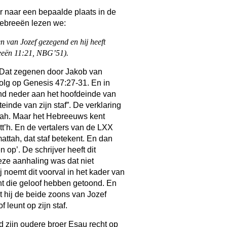
r naar een bepaalde plaats in de
 Hebreeën lezen we:
en van Jozef gezegend en hij heeft
reeën 11:21, NBG’51).
. Dat zegenen door Jakob van
olg op Genesis 47:27-31. En in
end neder aan het hoofdeinde van
einde van zijn staf”. De verklaring
ttah. Maar het Hebreeuws kent
tt’h. En de vertalers van de LXX
attah, dat staf betekent. En dan
 op’. De schrijver heeft dit
eze aanhaling was dat niet
ij noemt dit voorval in het kader van
 die geloof hebben getoond. En
dat hij de beide zoons van Jozef
of leunt op zijn staf.
d zijn oudere broer Esau recht op