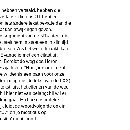
s hebben vertaald, hebben die
vertalers die ons OT hebben
en iets andere tekst bevatte dan die
at kan afwijkingen geven.
 het argument van de NT-auteur die
 stelt hem in staat een in zijn tijd
ruiken. Als het wel uitmaakt, kan
n Evangelie met een citaat uit
jn: Bereidt de weg des Heren,
esaja lezen: “Hoor, iemand roept:
 de wildernis een baan voor onze
nstemming met de tekst van de LXX)
tekst juist het effenen van de weg
il hier niet van belang; hij wil er
ling gaat. En hoe die profetie
ijk luidt de woordvolgorde ook in
t…”, en je moet dus op
tijn’ nu bij hoort.