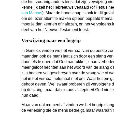
die hier zodanig anders leest dat zijn verwijzing ni
kennelijk zelf het Hebreeuws vertaald (of Petrus he
van Marcus
). Maar de boodschap is ook in dit geval
om de lezer attent te maken op een bepaald thema 
moet je dan kennen of nalezen, en het vervolgens 
deel van het Nieuwe Testament leest.
Verwijzing naar een begrip
In Genesis vinden we het verhaal van de eerste zo
maar dan ook de man) laat zich door een slang ver
door iets te doen dat God nadrukkelijk had verboden.
meer geloof hechten aan het woord van de slang da
zijn boeken vol geschreven over de vraag wie of wa
het in het verhaal helemaal niet om. Waar het om gaa
gehoor geven. Weliswaar proberen zij vervolgens d
op de slang, maar dat excuus accepteert God niet: zi
hun daad.
Maar van dat moment af vinden we het begrip slang
de verleiding die de mens bedreigt, maar waaraan h