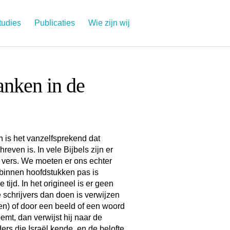
tudies
Publicaties
Wie zijn wij
anken in de
n is het vanzelfsprekend dat
reven is. In vele Bijbels zijn er
 vers. We moeten er ons echter
 binnen hoofdstukken pas is
tijd. In het origineel is er geen
schrijvers dan doen is verwijzen
en) of door een beeld of een woord
emt, dan verwijst hij naar de
rs die Israël kende, en de belofte