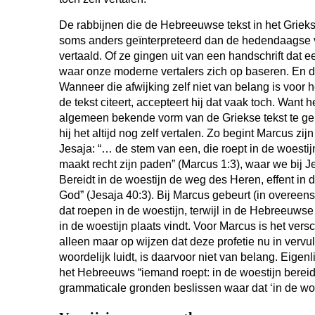
De rabbijnen die de Hebreeuwse tekst in het Griek
soms anders geïnterpreteerd dan de hedendaagse 
vertaald. Of ze gingen uit van een handschrift dat e
waar onze moderne vertalers zich op baseren. En d
Wanneer die afwijking zelf niet van belang is voor
de tekst citeert, accepteert hij dat vaak toch. Want het
algemeen bekende vorm van de Griekse tekst te geb
hij het altijd nog zelf vertalen. Zo begint Marcus zij
Jesaja: “… de stem van een, die roept in de woesti
maakt recht zijn paden” (Marcus 1:3), waar we bij J
Bereidt in de woestijn de weg des Heren, effent in
God” (Jesaja 40:3). Bij Marcus gebeurt (in overee
dat roepen in de woestijn, terwijl in de Hebreeuwse 
in de woestijn plaats vindt. Voor Marcus is het versch
alleen maar op wijzen dat deze profetie nu in vervul
woordelijk luidt, is daarvoor niet van belang. Eigenl
het Hebreeuws “iemand roept: in de woestijn bereid
grammaticale gronden beslissen waar dat ‘in de woes