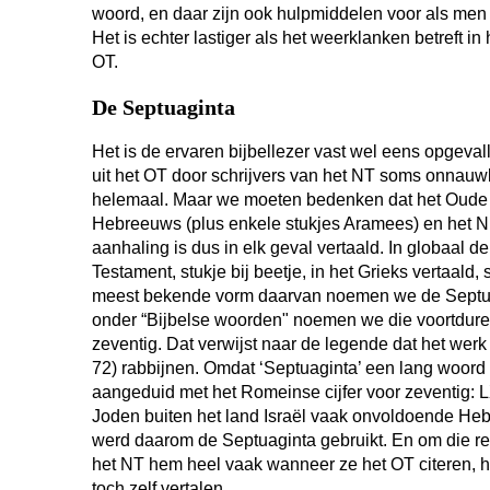
woord, en daar zijn ook hulpmiddelen voor als men d
Het is echter lastiger als het weerklanken betreft in
OT.
De Septuaginta
Het is de ervaren bijbellezer vast wel eens opgev
uit het OT door schrijvers van het NT soms onnauwk
helemaal. Maar we moeten bedenken dat het Oude 
Hebreeuws (plus enkele stukjes Aramees) en het Ni
aanhaling is dus in elk geval vertaald. In globaal d
Testament, stukje bij beetje, in het Grieks vertaald
meest bekende vorm daarvan noemen we de Septuagi
onder “Bijbelse woorden" noemen we die voortdurend
zeventig. Dat verwijst naar de legende dat het werk z
72) rabbijnen. Omdat ‘Septuaginta’ een lang woord
aangeduid met het Romeinse cijfer voor zeventig: 
Joden buiten het land Israël vaak onvoldoende He
werd daarom de Septuaginta gebruikt. En om die re
het NT hem heel vaak wanneer ze het OT citeren,
toch zelf vertalen.