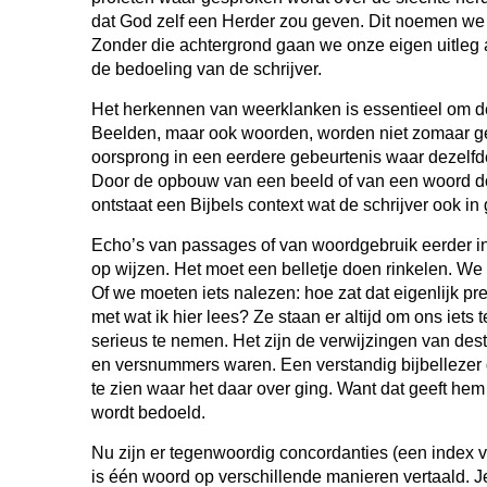
dat God zelf een Herder zou geven. Dit noemen we 
Zonder die achtergrond gaan we onze eigen uitle
de bedoeling van de schrijver.
Het herkennen van weerklanken is essentieel om de 
Beelden, maar ook woorden, worden niet zomaar ge
oorsprong in een eerdere gebeurtenis waar dezelfde
Door de opbouw van een beeld of van een woord doo
ontstaat een Bijbels context wat de schrijver ook in
Echo’s van passages of van woordgebruik eerder in 
op wijzen. Het moet een belletje doen rinkelen. W
Of we moeten iets nalezen: hoe zat dat eigenlijk pr
met wat ik hier lees? Ze staan er altijd om ons iets
serieus te nemen. Het zijn de verwijzingen van dest
en versnummers waren. Een verstandig bijbellezer g
te zien waar het daar over ging. Want dat geeft hem 
wordt bedoeld.
Nu zijn er tegenwoordig concordanties (een index 
is één woord op verschillende manieren vertaald. J