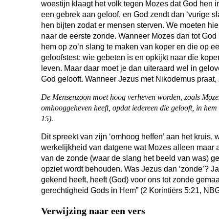
woestijn klaagt het volk tegen Mozes dat God hen in
een gebrek aan geloof, en God zendt dan ‘vurige sla
hen bijten zodat er mensen sterven. We moeten hie
naar de eerste zonde. Wanneer Mozes dan tot God 
hem op zo’n slang te maken van koper en die op ee
geloofstest: wie gebeten is en opkijkt naar die kopere
leven. Maar daar moet je dan uiteraard wel in gelo
God gelooft. Wanneer Jezus met Nikodemus praat, 
De Mensenzoon moet hoog verheven worden, zoals Mozes 
omhooggeheven heeft, opdat iedereen die gelooft, in hem
15).
Dit spreekt van zijn ‘omhoog heffen’ aan het kruis,
werkelijkheid van datgene wat Mozes alleen maar a
van de zonde (waar de slang het beeld van was) ge
opziet wordt behouden. Was Jezus dan ‘zonde’? Ja
gekend heeft, heeft (God) voor ons tot zonde gema
gerechtigheid Gods in Hem” (2 Korintiërs 5:21, NBG
Verwijzing naar een vers