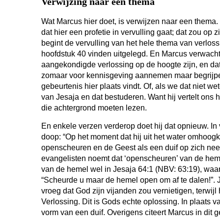
Verwijzing naar een thema
Wat Marcus hier doet, is verwijzen naar een thema.
dat hier een profetie in vervulling gaat; dat zou op zic
begint de vervulling van het hele thema van verloss
hoofdstuk 40 vinden uitgelegd. En Marcus verwacht
aangekondigde verlossing op de hoogte zijn, en da
zomaar voor kennisgeving aannemen maar begrijpe
gebeurtenis hier plaats vindt. Of, als we dat niet w
van Jesaja en dat bestuderen. Want hij vertelt ons 
die achtergrond moeten lezen.
En enkele verzen verderop doet hij dat opnieuw. In 
doop: “Op het moment dat hij uit het water omhoog
openscheuren en de Geest als een duif op zich ne
evangelisten noemt dat ‘openscheuren’ van de hem
van de hemel wel in Jesaja 64:1 (NBV: 63:19), waa
“Scheurde u maar de hemel open om af te dalen!”. 
vroeg dat God zijn vijanden zou vernietigen, terwijl
Verlossing. Dit is Gods echte oplossing. In plaats v
vorm van een duif. Overigens citeert Marcus in dit g