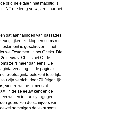
e originele talen niet machtig is.
 het NT die terug verwijzen naar het
allen dat aanhalingen van passages
eurig lijken: ze kloppen soms niet
Testament is geschreven in het
euwe Testament in het Grieks. Die
e 2e eeuw v. Chr. is het Oude
, soms zelfs meer dan eens. De
nta-vertaling. In de pagina's
. Septuaginta betekent letterlijk:
ou zijn verricht door 70 (eigenlijk
 is, vinden we hem meestal
LXX. In de 1e eeuw kenden de
breeuws, en in hun synagogen
den gebruiken de schrijvers van
 hoewel sommigen de tekst soms