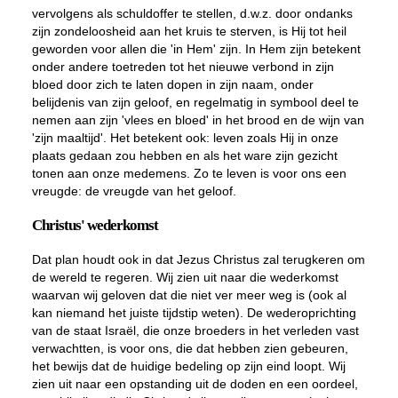
vervolgens als schuldoffer te stellen, d.w.z. door ondanks
zijn zondeloosheid aan het kruis te sterven, is Hij tot heil
geworden voor allen die 'in Hem' zijn. In Hem zijn betekent
onder andere toetreden tot het nieuwe verbond in zijn
bloed door zich te laten dopen in zijn naam, onder
belijdenis van zijn geloof, en regelmatig in symbool deel te
nemen aan zijn 'vlees en bloed' in het brood en de wijn van
'zijn maaltijd'. Het betekent ook: leven zoals Hij in onze
plaats gedaan zou hebben en als het ware zijn gezicht
tonen aan onze medemens. Zo te leven is voor ons een
vreugde: de vreugde van het geloof.
Christus' wederkomst
Dat plan houdt ook in dat Jezus Christus zal terugkeren om
de wereld te regeren. Wij zien uit naar die wederkomst
waarvan wij geloven dat die niet ver meer weg is (ook al
kan niemand het juiste tijdstip weten). De wederoprichting
van de staat Israël, die onze broeders in het verleden vast
verwachtten, is voor ons, die dat hebben zien gebeuren,
het bewijs dat de huidige bedeling op zijn eind loopt. Wij
zien uit naar een opstanding uit de doden en een oordeel,