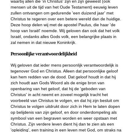
waarbij allen die 'in Christus' zijn en zijn geweest (ook
mensen uit de tijd van het Oude Testament) eeuwig leven
zullen ontvangen om gedurende 'een duizend jaar' met
Christus te regeren over een betere wereld dan de huidige.
Deze hoop delen wij met de apostel Paulus, die haar 'de
hoop van Israël' noemde. Wij geloven dan ook dat het volk
Israël, ondanks alles Gods volk, een belangrijke plaats in
zal nemen in dat nieuwe Koninkrijk.
Persoonlijke verantwoordelijkheid
Wij geloven dat ieder mens persoonlijk verantwoordelijk is
tegenover God en Christus. Alleen dat persoonlijke geloof
kan hem redden van de dood. Dat geloof houdt in dat hij
zich houdt aan Gods Woord als de enige bron van
openbaring van het geloof, dat hij de 'geboden van
Christus' in acht neemt en zoveel mogelijk tracht het
voorbeeld van Christus te volgen, en dat hij zijn besluit om
Christus te volgen uitdrukt door zich in Hem te laten dopen
op belijdenis van zijn geloof, en door onderdompeling als
symbool van een begraven worden en weer opstaan met
Christus. Zijn verdere leven dient hij dan te zien als een
'opleiding', een training in een leven met God, om straks na