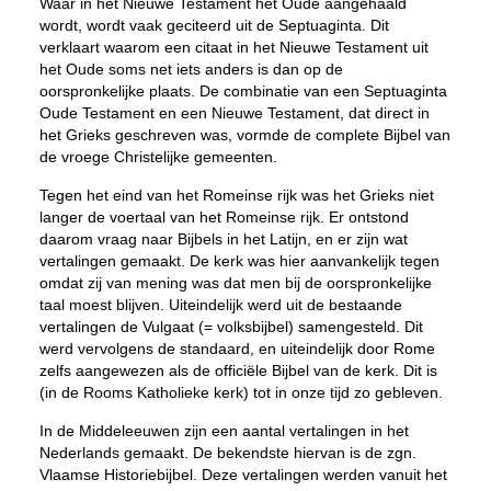
Waar in het Nieuwe Testament het Oude aangehaald
wordt, wordt vaak geciteerd uit de Septuaginta. Dit
verklaart waarom een citaat in het Nieuwe Testament uit
het Oude soms net iets anders is dan op de
oorspronkelijke plaats. De combinatie van een Septuaginta
Oude Testament en een Nieuwe Testament, dat direct in
het Grieks geschreven was, vormde de complete Bijbel van
de vroege Christelijke gemeenten.
Tegen het eind van het Romeinse rijk was het Grieks niet
langer de voertaal van het Romeinse rijk. Er ontstond
daarom vraag naar Bijbels in het Latijn, en er zijn wat
vertalingen gemaakt. De kerk was hier aanvankelijk tegen
omdat zij van mening was dat men bij de oorspronkelijke
taal moest blijven. Uiteindelijk werd uit de bestaande
vertalingen de Vulgaat (= volksbijbel) samengesteld. Dit
werd vervolgens de standaard, en uiteindelijk door Rome
zelfs aangewezen als de officiële Bijbel van de kerk. Dit is
(in de Rooms Katholieke kerk) tot in onze tijd zo gebleven.
In de Middeleeuwen zijn een aantal vertalingen in het
Nederlands gemaakt. De bekendste hiervan is de zgn.
Vlaamse Historiebijbel. Deze vertalingen werden vanuit het