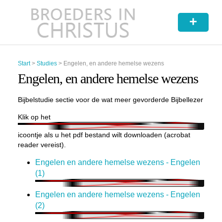
+
Start
>
Studies
>
Engelen, en andere hemelse wezens
Engelen, en andere hemelse wezens
Bijbelstudie sectie voor de wat meer gevorderde Bijbellezer
Klik op het
icoontje als u het pdf bestand wilt downloaden (acrobat
reader vereist).
Engelen en andere hemelse wezens - Engelen
(1)
Engelen en andere hemelse wezens - Engelen
(2)