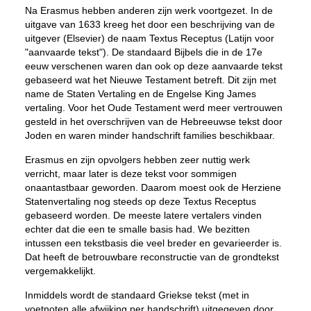
Na Erasmus hebben anderen zijn werk voortgezet. In de
uitgave van 1633 kreeg het door een beschrijving van de
uitgever (Elsevier) de naam Textus Receptus (Latijn voor
"aanvaarde tekst"). De standaard Bijbels die in de 17e
eeuw verschenen waren dan ook op deze aanvaarde tekst
gebaseerd wat het Nieuwe Testament betreft. Dit zijn met
name de Staten Vertaling en de Engelse King James
vertaling. Voor het Oude Testament werd meer vertrouwen
gesteld in het overschrijven van de Hebreeuwse tekst door
Joden en waren minder handschrift families beschikbaar.
Erasmus en zijn opvolgers hebben zeer nuttig werk
verricht, maar later is deze tekst voor sommigen
onaantastbaar geworden. Daarom moest ook de Herziene
Statenvertaling nog steeds op deze Textus Receptus
gebaseerd worden. De meeste latere vertalers vinden
echter dat die een te smalle basis had. We bezitten
intussen een tekstbasis die veel breder en gevarieerder is.
Dat heeft de betrouwbare reconstructie van de grondtekst
vergemakkelijkt.
Inmiddels wordt de standaard Griekse tekst (met in
voetnoten alle afwijking per handschrift) uitgegeven door