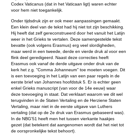
Codex Vaticanus (dat in het Vaticaan ligt) waren echter
voor hem niet toegankelijk.
Onder tijdsdruk zijn er ook meer aanpassingen gemaakt.
Een klein deel van de tekst had hij niet tot zijn beschikking.
Hij heeft dat zelf gereconstrueerd door het vanuit het Latijn
weer in het Grieks te vertalen. Deze samengestelde tekst
bevatte (ook volgens Erasmus) erg veel slordigheden,
maar werd in een tweede, derde en vierde druk al voor een
flink deel geredigeerd. Naast deze correcties heeft
Erasmus ook vanaf de derde uitgave onder druk van de
kerk het z.g. "Comma Johanneum" toe moeten voegen. Dit
is een toevoeging in het Latijn van een paar regels in de
eerste brief van Johannes hoofdstuk 5. Er is echter geen
enkel Grieks manuscript (van voor de 14e eeuw) waar
deze toevoeging in staat. Dat verklaart waarom we dit wel
terugvinden in de Staten Vertaling en de Herziene Staten
Vertaling, maar niet in de eerste uitgave van Luthers
vertaling (dat op de 2e druk van Erasmus gebaseerd was).
In de NBG'51 heeft men het tussen vierkante haakjes
gezet (dat betekent dat aangenomen wordt dat het niet tot
de oorspronkelijke tekst behoort).