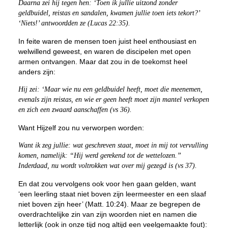
Daarna zei hij tegen hen: ‘Toen ik jullie uitzond zonder
geldbuidel, reistas en sandalen, kwamen jullie toen iets tekort?’
‘Niets!’ antwoordden ze (Lucas 22:35).
In feite waren de mensen toen juist heel enthousiast en
welwillend geweest, en waren de discipelen met open
armen ontvangen. Maar dat zou in de toekomst heel
anders zijn:
Hij zei: ‘Maar wie nu een geldbuidel heeft, moet die meenemen,
evenals zijn reistas, en wie er geen heeft moet zijn mantel verkopen
en zich een zwaard aanschaffen (vs 36).
Want Hijzelf zou nu verworpen worden:
Want ik zeg jullie: wat geschreven staat, moet in mij tot vervulling
komen, namelijk: “Hij werd gerekend tot de wettelozen.”
Inderdaad, nu wordt voltrokken wat over mij gezegd is (vs 37).
En dat zou vervolgens ook voor hen gaan gelden, want
‘een leerling staat niet boven zijn leermeester en een slaaf
niet boven zijn heer’ (Matt. 10:24). Maar ze begrepen de
overdrachtelijke zin van zijn woorden niet en namen die
letterlijk (ook in onze tijd nog altijd een veelgemaakte fout):