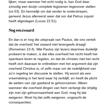
lijken, maar wanneer het echt nodig is, kan God daar
zonodig een dozijn complete legioenen tegenover stellen
(vs 53). En kennelijk om dat verder te onderstrepen,
geneest Jezus allereerst weer dat oor dat Petrus zojuist
heeft afgeslagen (Lucas 22:51).
Nog een zwaard
En dan is er nog die uitspraak van Paulus, die ons vertelt
dat de overheid ‘het zwaard niet tevergeefs draagt’
(Romeinen 13:4). Wat Paulus zijn lezers daarmee duidelijk
probeert te maken, is dat elke overheid het recht heeft het
openbare leven te regelen, en dat de christen niet het recht
heeft zich daaraan te onttrekken met het argument dat
zijn
overheid Christus is; of zelfs maar om de redelijkheid van
zo’n regeling ter discussie te stellen. Hij woont als een
vreemdeling in het land waar hij verblijft, en heeft de plicht
de wetten van zijn gastland te gehoorzamen. Alleen
wanneer die overheid dingen van hem verlangt die strijdig
zijn met zijn gehoorzaamheid aan God, mag hij dat
weigeren. Moet hij dat zelfs weigeren, ongeacht de
consequenties: