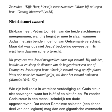
Ze zeiden: ‘Kijk Heer, hier zijn twee zwaarden.’ Maar hij zei tegen
hen: ‘Genoeg hierover!’ (vs 38).
Niet dat soort zwaard
Blijkbaar heeft Petrus toch één van die beide slachtmessen
meegenomen, want hij begint er mee te slaan wanneer
Judas met zijn bende in de hof van Getsemané verschijnt.
Maar dat was dus niet Jezus’ bedoeling geweest en Hij
wijst hem daarom scherp terecht:
Nu greep een van Jezus’ metgezellen naar zijn zwaard. Hij trok het,
haalde uit en sloeg de dienaar van de hogepriester een oor af.
Daarop zei Jezus tegen hem: ‘Steek je zwaard terug op zijn plaats.
Want wie naar het zwaard grijpt, zal door het zwaard omkomen
(Matteüs 26:51-52)
Wie zijn heil zoekt in wereldse verdediging zal Gods steun
niet ontvangen, want het is óf-óf en niet én-én. En zonder
Gods steun is een mens uiteindelijk ten dode
opgeschreven. Dat cohort Romeinse soldaten (een tiende
deel van een legioen) mag dan een gigantische overmacht