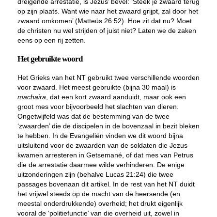
dreigende arrestatie, is Jezus’ bevel: ‘Steek je zwaard terug
op zijn plaats. Want wie naar het zwaard grijpt, zal door het
zwaard omkomen’ (Matteüs 26:52). Hoe zit dat nu? Moet
de christen nu wel strijden of juist niet? Laten we de zaken
eens op een rij zetten.
Het gebruikte woord
Het Grieks van het NT gebruikt twee verschillende woorden
voor zwaard. Het meest gebruikte (bijna 30 maal) is
machaira
, dat een kort zwaard aanduidt, maar ook een
groot mes voor bijvoorbeeld het slachten van dieren.
Ongetwijfeld was dat de bestemming van de twee
‘zwaarden’ die de discipelen in de bovenzaal in bezit bleken
te hebben. In de Evangeliën vinden we dit woord bijna
uitsluitend voor de zwaarden van de soldaten die Jezus
kwamen arresteren in Getsemané, of dat mes van Petrus
die de arrestatie daarmee wilde verhinderen. De enige
uitzonderingen zijn (behalve Lucas 21:24) die twee
passages bovenaan dit artikel. In de rest van het NT duidt
het vrijwel steeds op de macht van de heersende (en
meestal onderdrukkende) overheid; het drukt eigenlijk
vooral de ‘politiefunctie’ van die overheid uit, zowel in