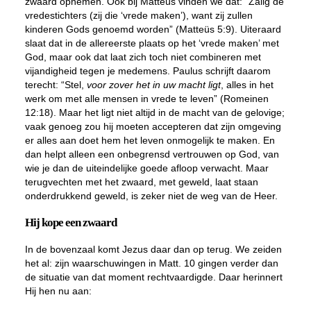
zwaard opnemen. Ook bij Matteüs vinden we dat: “Zalig de
vredestichters (zij die ‘vrede maken’), want zij zullen
kinderen Gods genoemd worden” (Matteüs 5:9). Uiteraard
slaat dat in de allereerste plaats op het ‘vrede maken’ met
God, maar ook dat laat zich toch niet combineren met
vijandigheid tegen je medemens. Paulus schrijft daarom
terecht: “Stel,
voor zover het in uw macht ligt
, alles in het
werk om met alle mensen in vrede te leven” (Romeinen
12:18). Maar het ligt niet altijd in de macht van de gelovige;
vaak genoeg zou hij moeten accepteren dat zijn omgeving
er alles aan doet hem het leven onmogelijk te maken. En
dan helpt alleen een onbegrensd vertrouwen op God, van
wie je dan de uiteindelijke goede afloop verwacht. Maar
terugvechten met het zwaard, met geweld, laat staan
onderdrukkend geweld, is zeker niet de weg van de Heer.
Hij kope een zwaard
In de bovenzaal komt Jezus daar dan op terug. We zeiden
het al: zijn waarschuwingen in Matt. 10 gingen verder dan
de situatie van dat moment rechtvaardigde. Daar herinnert
Hij hen nu aan: