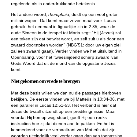
regelende als in onderdrukkende betekenis.
Het andere woord,
rhomphaia
, duidt op een veel groter,
militair wapen. Dat komt maar zeven maal voor. Lucas
gebruikt het eenmaal in figuurlijke zin in 2:35, waar de
oude Simeon in de tempel tot Maria zegt: “Hij (Jezus) zal
een teken zijn dat betwist wordt, en zelf zult u als door een
zwaard doorstoken worden” (NBG’51: door uw eigen ziel
zal een zwaard gaan). Verder vinden we het uitsluitend in
Openbaring, voor het ‘tweesnijdend scherp zwaard’ van
Gods Woord dat uit de mond van de opgestane Jezus
komt.
Niet gekomen om vrede te brengen
Met deze basis willen we dan nu die passages hierboven
bekijken. De eerste vinden we bij Matteüs in 10:34-36, met
een parallel in Lucas 12:51-53. Het verband is hier dat
Jezus de twaalf uitzendt op een predikingmissie. Maar
voordat Hij hen op weg stuurt, geeft Hij een reeks
instructies hoe zij dat dienen aan te pakken. En het is
kenmerkend voor de verhaaltrant van Matteüs dat zijn
woorden uiteindelijk veel verder gaan dan van toepassing