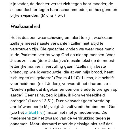
zijn vader, de dochter verzet zich tegen haar moeder, de
schoondochter tegen haar schoonmoeder, en huisgenoten
blijken vijanden. (Micha 7:5-6)
Waakzaamheid
Het is dus een waarschuwing om alert te zijn, waakzaam.
Zelfs je meest naaste verwanten zullen niet altijd te
vertrouwen zijn. Die gedachte vinden we weer regelmatig
in de Psalmen: vertrouw op God en niet op mensen. Voor
Jezus zelf zou (door Judas) zo’n psalmtekst op de meest
letterlijke manier in vervulling gaan: “Zelfs mijn beste
vriend, op wie ik vertrouwde, die at van mijn brood, heeft
zich tegen mij gekeerd” (Psalm 41:10). Lucas, die schrijft
voor heidenen (niet-Joden), verwoordt het daarom zo:
“Denken jullie dat ik gekomen ben om vrede te brengen op
aarde? Geenszins, zeg ik jullie, ik kom
verdeeldheid
brengen” (Lucas 12:51). Dus: verwacht geen ‘vrede op
aarde’ wanneer je Mij volgt. Je zult vrede hebben met God
(zie het
artikel hier
), maar niet met je medemens. Die
medemens zal het zwaard van de verdrukking tegen je
opnemen. Maar uiteraard moet de gelovige niet zelf dat