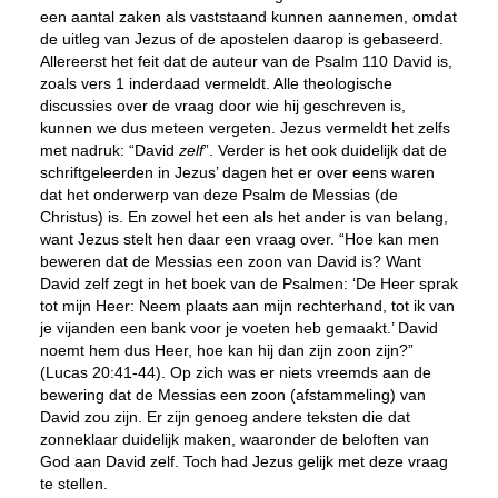
een aantal zaken als vaststaand kunnen aannemen, omdat
de uitleg van Jezus of de apostelen daarop is gebaseerd.
Allereerst het feit dat de auteur van de Psalm 110 David is,
zoals vers 1 inderdaad vermeldt. Alle theologische
discussies over de vraag door wie hij geschreven is,
kunnen we dus meteen vergeten. Jezus vermeldt het zelfs
met nadruk: “David
zelf
”. Verder is het ook duidelijk dat de
schriftgeleerden in Jezus’ dagen het er over eens waren
dat het onderwerp van deze Psalm de Messias (de
Christus) is. En zowel het een als het ander is van belang,
want Jezus stelt hen daar een vraag over. “Hoe kan men
beweren dat de Messias een zoon van David is? Want
David zelf zegt in het boek van de Psalmen: ‘
De Heer
sprak
tot
mijn Heer
: Neem plaats aan mijn rechterhand, tot ik van
je vijanden een bank voor je voeten heb gemaakt.’ David
noemt hem dus Heer, hoe kan hij dan zijn zoon zijn?”
(Lucas 20:41-44). Op zich was er niets vreemds aan de
bewering dat de Messias een zoon (afstammeling) van
David zou zijn. Er zijn genoeg andere teksten die dat
zonneklaar duidelijk maken, waaronder de beloften van
God aan David zelf. Toch had Jezus gelijk met deze vraag
te stellen.