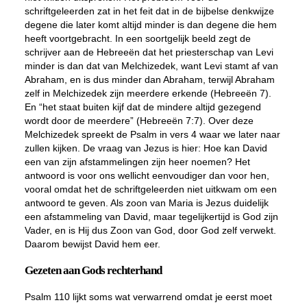
schriftgeleerden zat in het feit dat in de bijbelse denkwijze
degene die later komt altijd minder is dan degene die hem
heeft voortgebracht. In een soortgelijk beeld zegt de
schrijver aan de Hebreeën dat het priesterschap van Levi
minder is dan dat van Melchizedek, want Levi stamt af van
Abraham, en is dus minder dan Abraham, terwijl Abraham
zelf in Melchizedek zijn meerdere erkende (Hebreeën 7).
En “het staat buiten kijf dat de mindere altijd gezegend
wordt door de meerdere” (Hebreeën 7:7). Over deze
Melchizedek spreekt de Psalm in vers 4 waar we later naar
zullen kijken. De vraag van Jezus is hier: Hoe kan David
een van zijn afstammelingen zijn heer noemen? Het
antwoord is voor ons wellicht eenvoudiger dan voor hen,
vooral omdat het de schriftgeleerden niet uitkwam om een
antwoord te geven. Als zoon van Maria is Jezus duidelijk
een afstammeling van David, maar tegelijkertijd is God zijn
Vader, en is Hij dus Zoon van God, door God zelf verwekt.
Daarom bewijst David hem eer.
Gezeten aan Gods rechterhand
Psalm 110 lijkt soms wat verwarrend omdat je eerst moet