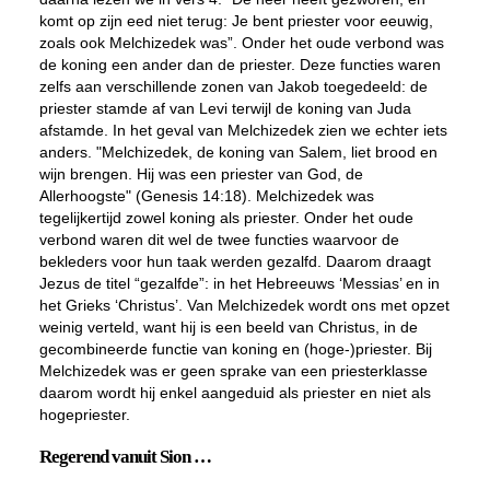
komt op zijn eed niet terug: Je bent priester voor eeuwig,
zoals ook Melchizedek was”. Onder het oude verbond was
de koning een ander dan de priester. Deze functies waren
zelfs aan verschillende zonen van Jakob toegedeeld: de
priester stamde af van Levi terwijl de koning van Juda
afstamde. In het geval van Melchizedek zien we echter iets
anders. "Melchizedek, de
koning
van Salem, liet brood en
wijn brengen. Hij was een
priester
van God, de
Allerhoogste" (Genesis 14:18). Melchizedek was
tegelijkertijd zowel koning als priester. Onder het oude
verbond waren dit wel de twee functies waarvoor de
bekleders voor hun taak werden gezalfd. Daarom draagt
Jezus de titel “gezalfde”: in het Hebreeuws ‘Messias’ en in
het Grieks ‘Christus’. Van Melchizedek wordt ons met opzet
weinig verteld, want hij is een beeld van Christus, in de
gecombineerde functie van koning en (hoge-)priester. Bij
Melchizedek was er geen sprake van een priesterklasse
daarom wordt hij enkel aangeduid als priester en niet als
hogepriester.
Regerend vanuit Sion …