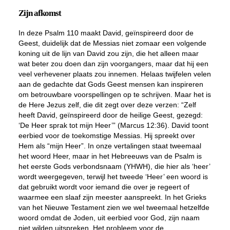
Zijn afkomst
In deze Psalm 110 maakt David, geïnspireerd door de
Geest, duidelijk dat de Messias niet zomaar een volgende
koning uit de lijn van David zou zijn, die het alleen maar
wat beter zou doen dan zijn voorgangers, maar dat hij een
veel verhevener plaats zou innemen. Helaas twijfelen velen
aan de gedachte dat Gods Geest mensen kan inspireren
om betrouwbare voorspellingen op te schrijven. Maar het is
de Here Jezus zelf, die dit zegt over deze verzen: “Zelf
heeft David, geïnspireerd door de heilige Geest, gezegd:
‘De Heer sprak tot mijn Heer’” (Marcus 12:36). David toont
eerbied voor de toekomstige Messias. Hij spreekt over
Hem als “mijn Heer”. In onze vertalingen staat tweemaal
het woord Heer, maar in het Hebreeuws van de Psalm is
het eerste Gods verbondsnaam (YHWH), die hier als ‘heer’
wordt weergegeven, terwijl het tweede ‘Heer’ een woord is
dat gebruikt wordt voor iemand die over je regeert of
waarmee een slaaf zijn meester aanspreekt. In het Grieks
van het Nieuwe Testament zien we wel tweemaal hetzelfde
woord omdat de Joden, uit eerbied voor God, zijn naam
niet wilden uitspreken. Het probleem voor de