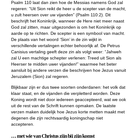
Psalm 110 laat dan zien hoe de Messias namens God zal
regeren: “Uit Sion reikt de heer u de scepter van de macht,
u zult heersen over uw vijanden” (Psalm 110:2). Dit
beschrijft het Koninkrijk, wanneer de Here niet meer naast
God zal zitten, maar uitgezonden is om het Koninkrijk op
aarde op te richten. De scepter is een symbool van macht.
De plaats van het woord ‘Sion’ in de zin wijkt in
verschillende vertalingen echter behoorlijk af. De Petrus
Canisius vertaling geeft deze zin als volgt weer: “Jahweh
zal U een machtige schepter verlenen:
Treed uit Sion
als
Heerser te midden uwer vijanden!” waarmee het beter
aansluit bij andere verzen die beschrijven hoe Jezus vanuit
Jeruzalem (Sion) zal regeren.
Blijkbaar zijn er dus twee soorten onderdanen: het volk dat
klaar staat, en de vijanden die verpletterd worden. Deze
Koning wordt niet door iedereen geaccepteerd, wat we ook
uit de rest van de Schrift kunnen opmaken. De laatste
verzen maken duidelijk hoe Jezus korte metten maakt met
degenen die zijn rechtvaardig koningschap niet
accepteren.
… met wie van Christus zijn bij zijn komst