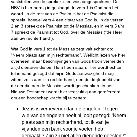
vaststellen wie de spreker is en wie aangesprokene. De
NBV is hier aardig in geslaagd. In vers 1 is God aan het
woord. In de rest van de Psalm is het de Psalmist die
spreekt, hoewel vers 4 een citaat van God is. In de verzen
2 en 3 spreekt de Psalmist tot de Messias, en in vers 5 t/m
7 spreekt de Psalmist tot God, over de Messias (“de Heer
aan uw rechterhand”).
Wat God in vers 1 tot de Messias zegt valt echter op:
“Neem plaats aan mijn rechterhand”. Wellicht lezen we hier
overheen, maar beschrijvingen van Gods troon vermelden
altijd dienaren die om Hem heen
staan
. Hier wordt echter
tot iemand gezegd dat hij in Gods aanwezigheid mag
zitten
, zelfs aan zijn rechterhand, een duidelijk beeld van
de eer die aan de Messias wordt geschonken. In het
Nieuwe Testament wordt hier veelvuldig aan gerefereerd
om een boodschap kracht bij te zetten:
Jezus is verhevener dan de engelen: “Tegen
wie van de engelen heeft hij ooit gezegd: ‘Neem
plaats aan mijn rechterhand, tot ik van je
vijanden een bank voor je voeten heb
gemaakt’? Zijn zij niet allen dienende geesten?”