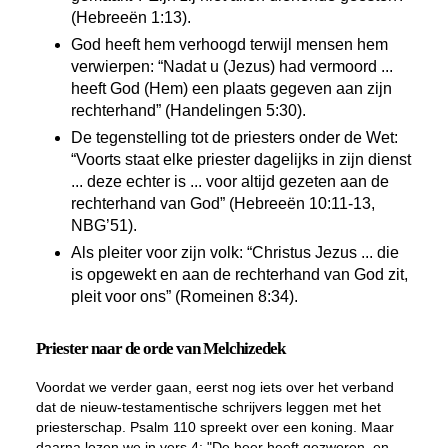
(Hebreeën 1:13).
God heeft hem verhoogd terwijl mensen hem
verwierpen: “Nadat u (Jezus) had vermoord ...
heeft God (Hem) een plaats gegeven aan zijn
rechterhand” (Handelingen 5:30).
De tegenstelling tot de priesters onder de Wet:
“Voorts
staat
elke priester dagelijks in zijn dienst
... deze echter is ... voor altijd
gezeten
aan de
rechterhand van God” (Hebreeën 10:11-13,
NBG’51).
Als pleiter voor zijn volk: “Christus Jezus ... die
is opgewekt en aan de rechterhand van God zit,
pleit voor ons” (Romeinen 8:34).
Priester naar de orde van Melchizedek
Voordat we verder gaan, eerst nog iets over het verband
dat de nieuw-testamentische schrijvers leggen met het
priesterschap. Psalm 110 spreekt over een koning. Maar
daarna lezen we in vers 4: "De heer heeft gezworen, en