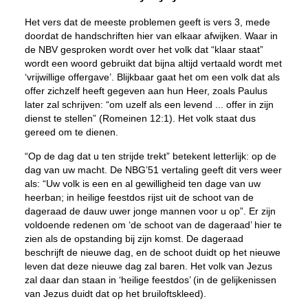
Het vers dat de meeste problemen geeft is vers 3, mede
doordat de handschriften hier van elkaar afwijken. Waar in
de NBV gesproken wordt over het volk dat “klaar staat”
wordt een woord gebruikt dat bijna altijd vertaald wordt met
‘vrijwillige offergave’. Blijkbaar gaat het om een volk dat als
offer zichzelf heeft gegeven aan hun Heer, zoals Paulus
later zal schrijven: “om uzelf als een levend ... offer in zijn
dienst te stellen” (Romeinen 12:1). Het volk staat dus
gereed om te dienen.
“Op de dag dat u ten strijde trekt” betekent letterlijk: op de
dag van uw macht. De NBG’51 vertaling geeft dit vers weer
als: “Uw volk is een en al gewilligheid ten dage van uw
heerban; in heilige feestdos rijst uit de schoot van de
dageraad de dauw uwer jonge mannen voor u op”. Er zijn
voldoende redenen om ‘de schoot van de dageraad’ hier te
zien als de opstanding bij zijn komst. De dageraad
beschrijft de nieuwe dag, en de schoot duidt op het nieuwe
leven dat deze nieuwe dag zal baren. Het volk van Jezus
zal daar dan staan in ‘heilige feestdos’ (in de gelijkenissen
van Jezus duidt dat op het bruiloftskleed).