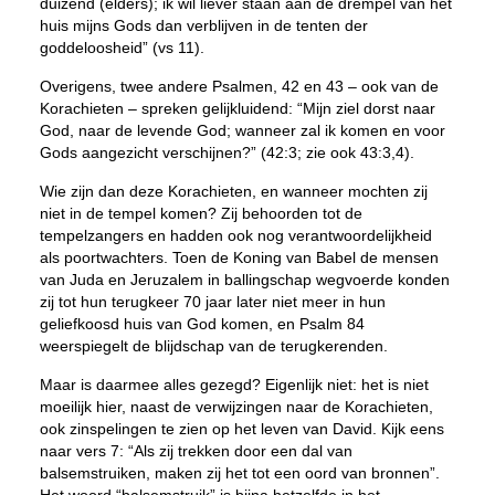
duizend (elders); ik wil liever staan aan de drempel van het
huis mijns Gods dan verblijven in de tenten der
goddeloosheid” (vs 11).
Overigens, twee andere Psalmen, 42 en 43 – ook van de
Korachieten – spreken gelijkluidend: “Mijn ziel dorst naar
God, naar de levende God; wanneer zal ik komen en voor
Gods aangezicht verschijnen?” (42:3; zie ook 43:3,4).
Wie zijn dan deze Korachieten, en wanneer mochten zij
niet in de tempel komen? Zij behoorden tot de
tempelzangers en hadden ook nog verantwoordelijkheid
als poortwachters. Toen de Koning van Babel de mensen
van Juda en Jeruzalem in ballingschap wegvoerde konden
zij tot hun terugkeer 70 jaar later niet meer in hun
geliefkoosd huis van God komen, en Psalm 84
weerspiegelt de blijdschap van de terugkerenden.
Maar is daarmee alles gezegd? Eigenlijk niet: het is niet
moeilijk hier, naast de verwijzingen naar de Korachieten,
ook zinspelingen te zien op het leven van David. Kijk eens
naar vers 7: “Als zij trekken door een dal van
balsemstruiken, maken zij het tot een oord van bronnen”.