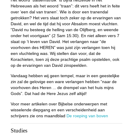
Het woord “balsemstruik” is bijna hetzelfde in het
Hebreeuws als het woord “traan”: dit vers heeft het in feite
over ‘een dal van tranen’. Wie is door een tranendal
getrokken? Het vers slaat toch zeker op de ervaringen van
David, en wel de tijd dat hij voor Absalom moest vluchten.
“David nu besteeg de helling van de Olijfberg, en weende
onder het voortgaan” (2 Sam 15:30). En niet alleen vers 7
slaat op ’t leven van David. Het verlangen naar “de
voorhoven des HEREN” was juist zìjn verlangen toen hij
een vluchteling was. Wij stellen dan voor, dat de
Korachieten, toen zij deze prachtige psalm opstelden, ook
op de ervaringen van David zinspeelden.
Vandaag hebben wij geen tempel, maar in een geestelijke
zin zal de gelovige een ware verlangen hebben “naar de
voorhoven des Heren ... de drempel van het huis mijns
Gods”. Dat had de Here Jezus zelf altijd!
Voor meer artikelen over Bijbelse onderwerpen met
wisselende diepgang en een verscheidenheid aan
schrijvers zie ons maandblad
De roeping van boven
Studies