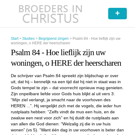
+
Start
>
Studies
>
Begrijpend zingen
>
Psalm 84 - Hoe lieflijk zijn uw
woningen, o HERE der heerscharen
Psalm 84 - Hoe lieflijk zijn uw
woningen, o HERE der heerscharen
De schrijver van Psalm 84 spreekt zijn blijdschap er over
uit, dat hij – kennelijk na een tijd dat hij niet in staat was in
Gods tempel te zijn – dat voorrecht opnieuw mag genieten.
Zijn onpeilbare liefde voor Gods huis blijkt al uit vers 3:
“Mijn ziel verlangt, ja smacht naar de voorhoven des
HEREN ...”. Hij vergelijkt zich met de vogels, die ieder hun
rustplaats hebben: “Zelfs vindt de mus een huis, en de
zwaluw een nest voor zich” en hij duidt de rustplaats aan
van allen die God dienen: “Welzalig zij die in uw huis
wonen” (vs 5). “Want één dag in uw voorhoven is beter dan