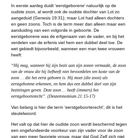
In eerste aanleg duidt ‘eerstgeborene’ natuurlijk op de
oudste zoon, al wordt ook de oudste dochter van Lot zo
aangeduid (Genesis 19:31); maar Lot had alleen dochters
en geen zoons. Toch is de term meer dan alleen maar een
aanduiding van een volgorde in geboorte. De
eerstgeborene was de erfgenaam van de vader, en bij het
verdelen van de erfenis viel hem een dubbel deel toe. De
wet gebiedt bijvoorbeeld, wanneer een man twee vrouwen
heeft:
“Hij mag, wanneer hij zijn bezit aan zijn zonen vermaakt, de zoon
van de vrouw die hij liefheeft niet bevoordelen ten koste van de
zoon … die het eerst geboren is. Hij moet (die zoon) als
eerstgeborene erkennen, en hem dus een dubbel deel van zijn
bezittingen geven. Deze zoon … heeft (immers) het
eerstgeboorterecht”. (Deuteronomium 21:15-17)
Van belang is hier die term ‘eerstgeboorterecht’; dit is het
sleutelwoord.
Het valt op dat hier de oudste zoon wordt beschermd tegen
een ongefundeerde voorkeur van zijn vader voor de zoon
van een meer favoriete vrouw, maar dat God Zelf zich niet