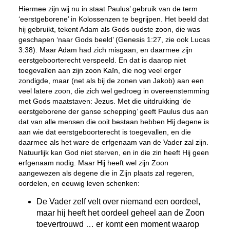
Hiermee zijn wij nu in staat Paulus’ gebruik van de term
‘eerstgeborene’ in Kolossenzen te begrijpen. Het beeld dat
hij gebruikt, tekent Adam als Gods oudste zoon, die was
geschapen ‘naar Gods beeld’ (Genesis 1:27, zie ook Lucas
3:38). Maar Adam had zich misgaan, en daarmee zijn
eerstgeboorterecht verspeeld. En dat is daarop niet
toegevallen aan zijn zoon Kaïn, die nog veel erger
zondigde, maar (net als bij de zonen van Jakob) aan een
veel latere zoon, die zich wel gedroeg in overeenstemming
met Gods maatstaven: Jezus. Met die uitdrukking ‘de
eerstgeborene der ganse schepping’ geeft Paulus dus aan
dat van alle mensen die ooit bestaan hebben Hij degene is
aan wie dat eerstgeboorterecht is toegevallen, en die
daarmee als het ware de erfgenaam van de Vader zal zijn.
Natuurlijk kan God niet sterven, en in die zin heeft Hij geen
erfgenaam nodig. Maar Hij heeft wel zijn Zoon
aangewezen als degene die in Zijn plaats zal regeren,
oordelen, en eeuwig leven schenken:
De Vader zelf velt over niemand een oordeel,
maar hij heeft het oordeel geheel aan de Zoon
toevertrouwd … er komt een moment waarop