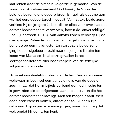
laat leiden door de simpele volgorde in geboorte. Van de
zonen van Abraham verkiest God Isaak, de ‘zoon der
belofte’, boven diens oudere broer Ismaël, als degene aan
wie het eerstgeboorterecht toevalt. Van Isaaks beide zonen
verkiest Hij de jongere Jakob, die er alles voor over had dat
eerstgeboorterecht te verwerven, boven de ‘onverschillige’
Esau (Hebreeën 12:16). Van Jakobs zonen verwierp Hij de
overspelige Ruben ten gunste van de gelovige Jozef, nota
bene de op één na jongste. En van Jozefs beide zonen
ging het eerstgeboorterecht naar de jongere Efraïm ten
koste van Manasse. In al deze gevallen is het
‘eerstgeboorterecht’ dus losgekoppeld van de feitelijke
volgorde in geboorte.
Dit moet ons duidelijk maken dat de term ‘eerstgeborene’
weliswaar in beginsel een aanduiding is van de oudste
zoon, maar dat het in bijbels verband een technische term
is geworden die de erfgenaam aanduidt, de zoon die het
eerstgeboorterecht ontvangt. Mensen mogen daartussen
geen onderscheid maken, omdat dat zou kunnen zijn
gebaseerd op onjuiste overwegingen, maar God mag dat
wel, omdat Hij de harten kent.