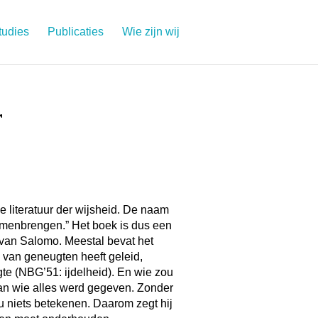
tudies
Publicaties
Wie zijn wij
r
e literatuur der wijsheid. De naam
amenbrengen.” Het boek is dus een
van Salomo. Meestal bevat het
 van geneugten heeft geleid,
gte (NBG’51: ijdelheid). En wie zou
an wie alles werd gegeven. Zonder
ou niets betekenen. Daarom zegt hij