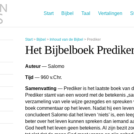
Start
Bijbel
Taal
Vertalingen
S
Start
>
Bijbel
>
Inhoud van de Bijbel
>
Prediker
Het Bijbelboek Predike
Auteur
— Salomo
Tijd
— 960 v.Chr.
Samenvatting
— Prediker is het laatste boek van d
Prediker stamt van een woord met de betekenis „s
verzameling van vele wijze gezegdes en spreuken 
boek commentaar op het leven. Nadat hij een leven
concludeert Salomo dat het leven ‘niets’ is, een lee
beter over het leven kunnen spreken dan iemand a
God heeft het leven geen betekenis. Al zijn bezit z