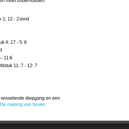
oden moet onderhouden.
 1: 12 - 2:eind
 4: 17 - 5: 6
d
– 11:6
tuk 11: 7 - 12: 7
t wisselende diepgang en een
De roeping van boven