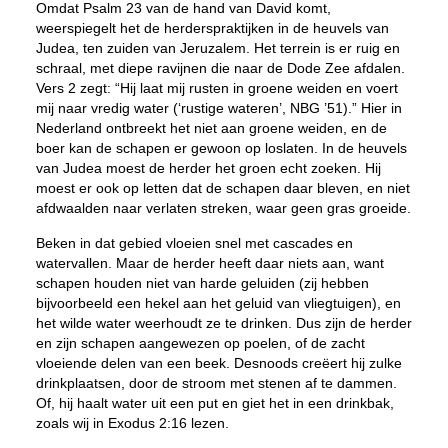
Omdat Psalm 23 van de hand van David komt,
weerspiegelt het de herderspraktijken in de heuvels van
Judea, ten zuiden van Jeruzalem. Het terrein is er ruig en
schraal, met diepe ravijnen die naar de Dode Zee afdalen.
Vers 2 zegt: “Hij laat mij rusten in groene weiden en voert
mij naar vredig water (‘rustige wateren’, NBG ’51).” Hier in
Nederland ontbreekt het niet aan groene weiden, en de
boer kan de schapen er gewoon op loslaten. In de heuvels
van Judea moest de herder het groen echt zoeken. Hij
moest er ook op letten dat de schapen daar bleven, en niet
afdwaalden naar verlaten streken, waar geen gras groeide.
Beken in dat gebied vloeien snel met cascades en
watervallen. Maar de herder heeft daar niets aan, want
schapen houden niet van harde geluiden (zij hebben
bijvoorbeeld een hekel aan het geluid van vliegtuigen), en
het wilde water weerhoudt ze te drinken. Dus zijn de herder
en zijn schapen aangewezen op poelen, of de zacht
vloeiende delen van een beek. Desnoods creëert hij zulke
drinkplaatsen, door de stroom met stenen af te dammen.
Of, hij haalt water uit een put en giet het in een drinkbak,
zoals wij in Exodus 2:16 lezen.