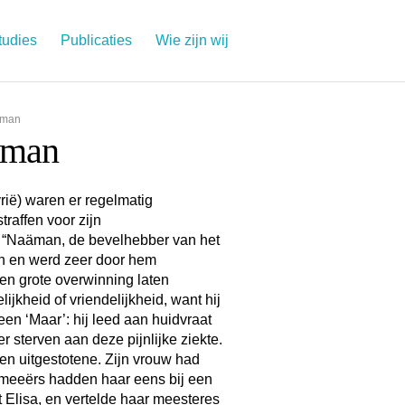
tudies
Publicaties
Wie zijn wij
;man
äman
rië) waren er regelmatig
raffen voor zijn
 “Naäman, de bevelhebber van het
en en werd zeer door hem
n grote overwinning laten
lijkheid of vriendelijkheid, want hij
een ‘Maar’: hij leed aan huidvraat
r sterven aan deze pijnlijke ziekte.
en uitgestotene. Zijn vrouw had
rameeërs hadden haar eens bij een
t Elisa, en vertelde haar meesteres