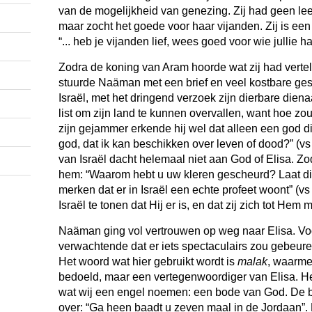
van de mogelijkheid van genezing. Zij had geen lee
maar zocht het goede voor haar vijanden. Zij is ee
“... heb je vijanden lief, wees goed voor wie jullie ha
Zodra de koning van Aram hoorde wat zij had verteld
stuurde Naäman met een brief en veel kostbare ge
Israël, met het dringend verzoek zijn dierbare dien
list om zijn land te kunnen overvallen, want hoe z
zijn gejammer erkende hij wel dat alleen een god d
god, dat ik kan beschikken over leven of dood?” (v
van Israël dacht helemaal niet aan God of Elisa. Zod
hem: “Waarom hebt u uw kleren gescheurd? Laat die
merken dat er in Israël een echte profeet woont” (vs
Israël te tonen dat Hij er is, en dat zij zich tot Hem
Naäman ging vol vertrouwen op weg naar Elisa. Voor 
verwachtende dat er iets spectaculairs zou gebeure
Het woord wat hier gebruikt wordt is
malak
, waarme
bedoeld, maar een vertegenwoordiger van Elisa. He
wat wij een engel noemen: een bode van God. De 
over: “Ga heen baadt u zeven maal in de Jordaan”. 