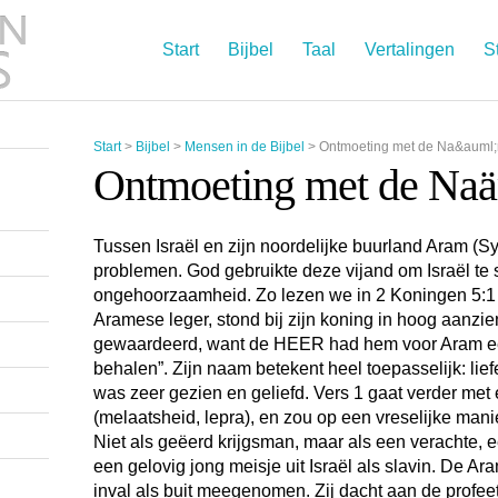
Start
Bijbel
Taal
Vertalingen
S
Start
>
Bijbel
>
Mensen in de Bijbel
>
Ontmoeting met de Na&auml
Ontmoeting met de Na
Tussen Israël en zijn noordelijke buurland Aram (Sy
problemen. God gebruikte deze vijand om Israël te st
ongehoorzaamheid. Zo lezen we in 2 Koningen 5:1
Aramese leger, stond bij zijn koning in hoog aanzi
gewaardeerd, want de HEER had hem voor Aram ee
behalen”. Zijn naam betekent heel toepasselijk: liefe
was zeer gezien en geliefd. Vers 1 gaat verder met 
(melaatsheid, lepra), en zou op een vreselijke manie
Niet als geëerd krijgsman, maar als een verachte, e
een gelovig jong meisje uit Israël als slavin. De A
inval als buit meegenomen. Zij dacht aan de profee