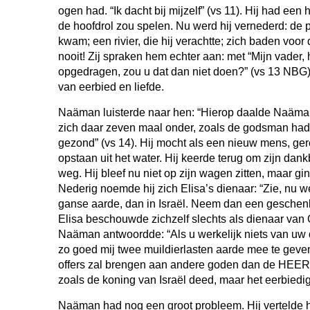
ogen had. “Ik dacht bij mijzelf” (vs 11). Hij had een
de hoofdrol zou spelen. Nu werd hij vernederd: de pr
kwam; een rivier, die hij verachtte; zich baden voor
nooit! Zij spraken hem echter aan: met “Mijn vader, 
opgedragen, zou u dat dan niet doen?” (vs 13 NBG). 
van eerbied en liefde.
Naäman luisterde naar hen: “Hierop daalde Naäma
zich daar zeven maal onder, zoals de godsman had
gezond” (vs 14). Hij mocht als een nieuw mens, ger
opstaan uit het water. Hij keerde terug om zijn dank
weg. Hij bleef nu niet op zijn wagen zitten, maar gi
Nederig noemde hij zich Elisa’s dienaar: “Zie, nu we
ganse aarde, dan in Israël. Neem dan een geschenk
Elisa beschouwde zichzelf slechts als dienaar van
Naäman antwoordde: “Als u werkelijk niets van uw
zo goed mij twee muildierlasten aarde mee te geven.
offers zal brengen aan andere goden dan de HEER”
zoals de koning van Israël deed, maar het eerbied
Naäman had nog een groot probleem. Hij vertelde he