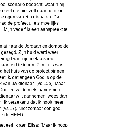
 heel scenario bedacht, waarin hij
ofeet die niet zelf naar hem toe
 de ogen van zijn dienaren. Dat
had de profeet u iets moeilijks
‘Mijn vader’ is een aanspreektitel
n af naar de Jordaan en dompelde
 gezegd. Zijn huid werd weer
einigd van zijn melaatsheid,
baarheid te tonen. Zijn trots was
ng het huis van de profeet binnen.
et ik, dat er geen God is op de
 van uw dienaar” (vs 15b). Maar
 God, en wilde niets aannemen.
 dienaar wilt aannemen, wees dan
 Ik verzeker u dat ik nooit meer
 (vs 17). Niet zomaar een god,
ige de HEER.
t eerlijk aan Elisa: “Maar ik hoop