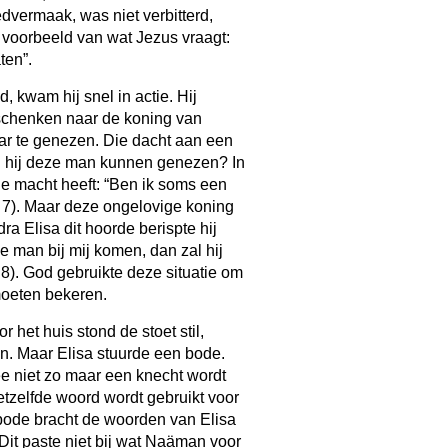
dvermaak, was niet verbitterd,
n voorbeeld van wat Jezus vraagt:
ten”.
, kwam hij snel in actie. Hij
schenken naar de koning van
aar te genezen. Die dacht aan een
ou hij deze man kunnen genezen? In
ie macht heeft: “Ben ik soms een
s 7). Maar deze ongelovige koning
ra Elisa dit hoorde berispte hij
 man bij mij komen, dan zal hij
 8). God gebruikte deze situatie om
 moeten bekeren.
het huis stond de stoet stil,
n. Maar Elisa stuurde een bode.
e niet zo maar een knecht wordt
tzelfde woord wordt gebruikt voor
bode bracht de woorden van Elisa
Dit paste niet bij wat Naäman voor