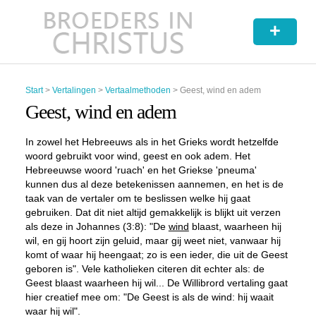
+
Start
>
Vertalingen
>
Vertaalmethoden
>
Geest, wind en adem
Geest, wind en adem
In zowel het Hebreeuws als in het Grieks wordt hetzelfde
woord gebruikt voor wind, geest en ook adem. Het
Hebreeuwse woord 'ruach' en het Griekse 'pneuma'
kunnen dus al deze betekenissen aannemen, en het is de
taak van de vertaler om te beslissen welke hij gaat
gebruiken. Dat dit niet altijd gemakkelijk is blijkt uit verzen
als deze in Johannes (3:8): "De
wind
blaast, waarheen hij
wil, en gij hoort zijn geluid, maar gij weet niet, vanwaar hij
komt of waar hij heengaat; zo is een ieder, die uit de Geest
geboren is". Vele katholieken citeren dit echter als: de
Geest blaast waarheen hij wil... De Willibrord vertaling gaat
hier creatief mee om: "De Geest is als de wind: hij waait
waar hij wil".