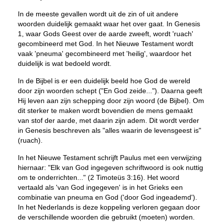
In de meeste gevallen wordt uit de zin of uit andere
woorden duidelijk gemaakt waar het over gaat. In Genesis
1, waar Gods Geest over de aarde zweeft, wordt 'ruach'
gecombineerd met God. In het Nieuwe Testament wordt
vaak 'pneuma' gecombineerd met 'heilig', waardoor het
duidelijk is wat bedoeld wordt.
In de Bijbel is er een duidelijk beeld hoe God de wereld
door zijn woorden schept ("En God zeide..."). Daarna geeft
Hij leven aan zijn schepping door zijn woord (de Bijbel). Om
dit sterker te maken wordt bovendien de mens gemaakt
van stof der aarde, met daarin zijn adem. Dit wordt verder
in Genesis beschreven als "alles waarin de levensgeest is"
(ruach).
In het Nieuwe Testament schrijft Paulus met een verwijzing
hiernaar: "Elk van God ingegeven schriftwoord is ook nuttig
om te onderrichten..." (2 Timoteüs 3:16). Het woord
vertaald als 'van God ingegeven' is in het Grieks een
combinatie van pneuma en God ('door God ingeademd').
In het Nederlands is deze koppeling verloren gegaan door
de verschillende woorden die gebruikt (moeten) worden.