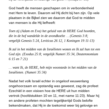
God heeft de mensen geschapen om in verbondenheid
met Hem te leven. Daarom wil Hij dicht bij hen zijn. Op vele
plaatsen in de Bijbel zien we daarom dat God te midden
van mensen is die Hij liefheeft:
Toen zij (Adam en Eva) het geluid van de HERE God hoorden,
die in de hof wandelde in de avondkoelte … (Genesis 3:8;
vergelijk Genesis 5:24, Leviticus 26:12, 1 Koningen 19:11-13)
Ik zal in het midden van de Israëlieten wonen en Ik zal hun tot een
God zijn. (Exodus 25:8; vergelijk Numeri 35:34, Deuteronomium
6:15 en 7:21)
… want Ik, de HERE, heb mijn woonstede in het midden van de
Israëlieten. (Numeri 35:34)
Nadat het volk Israël echter in ongeloof eeuwenlang
ongehoorzaam en opstandig was geweest, zag de profeet
Ezechiël in een visioen hoe de HERE uit hun midden
vertrok (hoofdstukken 10 en 11, met name 11:23). Maar hij
en andere profeten mochten tegelijkertijd Gods belofte
bekendmaken, dat Hij in de toekomst weer bij gelovige en