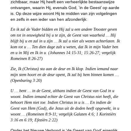
zichtbaar, maar Hij heeft een verheerlijkte bestaanswijze
ontvangen, waarin Hij, evenals God, ‘in de Geest’ op aarde
is. Op deze wijze woont Hij te midden van zijn volgelingen
en zelfs in een ieder van hen afzonderlijk:
En ik zal de Vader bidden en Hij zal u een andere Trooster geven
om tot in eeuwigheid bij u te zijn, de Geest van waarheid … Hij
blijft bij u en zal in u zijn … Ik zal u niet als wezen achterlaten. Ik
kom tot u … Ten dien dage zult u weten, dat Ik in mijn Vader ben
en u in Mij en Ik in u. (Johannes 14:15-31; 15:26-27; vergelijk
Romeinen 8:26-27)
Zie, Ik (Christus) sta aan de deur en Ik klop. Indien iemand naar
mijn stem hoort en de deur opent, Ik zal bij hem binnen komen …
(Openbaring 3:20)
U … bent … in de Geest, althans indien de Geest van God in u
woont. Indien iemand echter de Geest van Christus niet heeft, die
behoort Hem niet toe. Indien Christus in u is … En indien de
Geest van Hem (God), die Jezus uit de doden heeft opgewekt, in u
woont … (Romeinen 8:9-11; vergelijk Galaten 4:6; 1 Korintiërs
3:16 en 6:19; Efeziërs 2:22)
Onder het Nieuwe Verbond is ‘de Geest van God’ eigenlijk