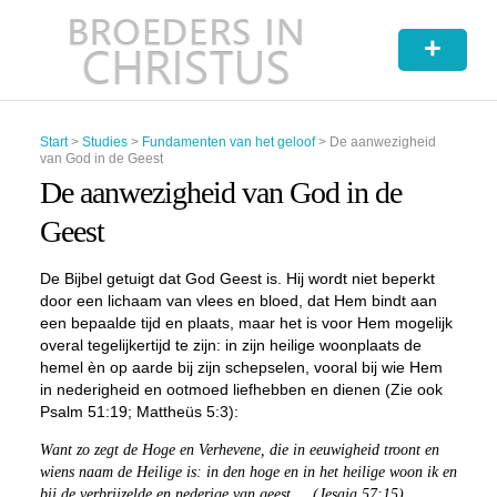
+
Start
>
Studies
>
Fundamenten van het geloof
>
De aanwezigheid
van God in de Geest
De aanwezigheid van God in de
Geest
De Bijbel getuigt dat God Geest is. Hij wordt niet beperkt
door een lichaam van vlees en bloed, dat Hem bindt aan
een bepaalde tijd en plaats, maar het is voor Hem mogelijk
overal tegelijkertijd te zijn: in zijn heilige woonplaats de
hemel èn op aarde bij zijn schepselen, vooral bij wie Hem
in nederigheid en ootmoed liefhebben en dienen (Zie ook
Psalm 51:19; Mattheüs 5:3):
Want zo zegt de Hoge en Verhevene, die in eeuwigheid troont en
wiens naam de Heilige is: in den hoge en in het heilige woon ik en
bij de verbrijzelde en nederige van geest … (Jesaja 57:15)