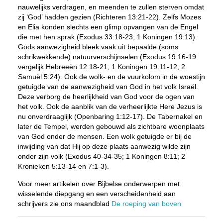
nauwelijks verdragen, en meenden te zullen sterven omdat
zij ‘God’ hadden gezien (Richteren 13:21-22). Zelfs Mozes
en Elia konden slechts een glimp opvangen van de Engel
die met hen sprak (Exodus 33:18-23; 1 Koningen 19:13).
Gods aanwezigheid bleek vaak uit bepaalde (soms
schrikwekkende) natuurverschijnselen (Exodus 19:16-19
vergelijk Hebreeën 12:18-21; 1 Koningen 19:11-12; 2
Samuël 5:24). Ook de wolk- en de vuurkolom in de woestijn
getuigde van de aanwezigheid van God in het volk Israël.
Deze verborg de heerlijkheid van God voor de ogen van
het volk. Ook de aanblik van de verheerlijkte Here Jezus is
nu onverdraaglijk (Openbaring 1:12-17). De Tabernakel en
later de Tempel, werden gebouwd als zichtbare woonplaats
van God onder de mensen. Een wolk getuigde er bij de
inwijding van dat Hij op deze plaats aanwezig wilde zijn
onder zijn volk (Exodus 40-34-35; 1 Koningen 8:11; 2
Kronieken 5:13-14 en 7:1-3).
Voor meer artikelen over Bijbelse onderwerpen met
wisselende diepgang en een verscheidenheid aan
schrijvers zie ons maandblad
De roeping van boven