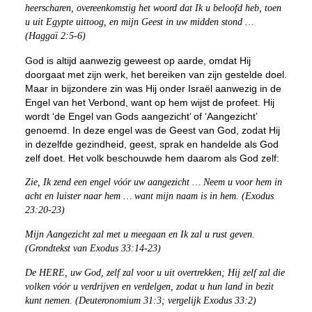
heerscharen, overeenkomstig het woord dat Ik u beloofd heb, toen
u uit Egypte uittoog, en mijn Geest in uw midden stond …
(Haggaï 2:5-6)
God is altijd aanwezig geweest op aarde, omdat Hij
doorgaat met zijn werk, het bereiken van zijn gestelde doel.
Maar in bijzondere zin was Hij onder Israël aanwezig in de
Engel van het Verbond, want op hem wijst de profeet. Hij
wordt ‘de Engel van Gods aangezicht’ of ‘Aangezicht’
genoemd. In deze engel was de Geest van God, zodat Hij
in dezelfde gezindheid, geest, sprak en handelde als God
zelf doet. Het volk beschouwde hem daarom als God zelf:
Zie, Ik zend een engel vóór uw aangezicht … Neem u voor hem in
acht en luister naar hem … want mijn naam is in hem. (Exodus
23:20-23)
Mijn Aangezicht zal met u meegaan en Ik zal u rust geven.
(Grondtekst van Exodus 33:14-23)
De HERE, uw God, zelf zal voor u uit overtrekken; Hij zelf zal die
volken vóór u verdrijven en verdelgen, zodat u hun land in bezit
kunt nemen. (Deuteronomium 31:3; vergelijk Exodus 33:2)