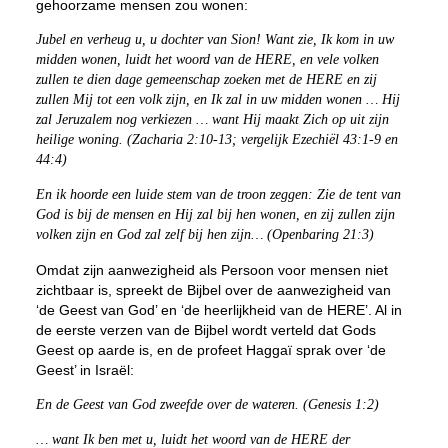
gehoorzame mensen zou wonen:
Jubel en verheug u, u dochter van Sion! Want zie, Ik kom in uw
midden wonen, luidt het woord van de HERE, en vele volken
zullen te dien dage gemeenschap zoeken met de HERE en zij
zullen Mij tot een volk zijn, en Ik zal in uw midden wonen … Hij
zal Jeruzalem nog verkiezen … want Hij maakt Zich op uit zijn
heilige woning. (Zacharia 2:10-13; vergelijk Ezechiël 43:1-9 en
44:4)
En ik hoorde een luide stem van de troon zeggen: Zie de tent van
God is bij de mensen en Hij zal bij hen wonen, en zij zullen zijn
volken zijn en God zal zelf bij hen zijn… (Openbaring 21:3)
Omdat zijn aanwezigheid als Persoon voor mensen niet
zichtbaar is, spreekt de Bijbel over de aanwezigheid van
‘de Geest van God’ en ‘de heerlijkheid van de HERE’. Al in
de eerste verzen van de Bijbel wordt verteld dat Gods
Geest op aarde is, en de profeet Haggaï sprak over ‘de
Geest’ in Israël:
En de Geest van God zweefde over de wateren. (Genesis 1:2)
… want Ik ben met u, luidt het woord van de HERE der