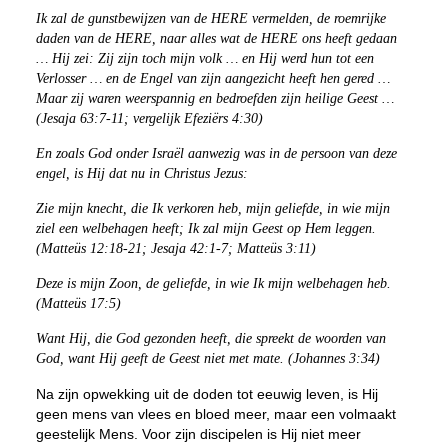
Ik zal de gunstbewijzen van de HERE vermelden, de roemrijke
daden van de HERE, naar alles wat de HERE ons heeft gedaan
… Hij zei: Zij zijn toch mijn volk … en Hij werd hun tot een
Verlosser … en de Engel van zijn aangezicht heeft hen gered …
Maar zij waren weerspannig en bedroefden zijn heilige Geest …
(Jesaja 63:7-11; vergelijk Efeziërs 4:30)
En zoals God onder Israël aanwezig was in de persoon van deze
engel, is Hij dat nu in Christus Jezus:
Zie mijn knecht, die Ik verkoren heb, mijn geliefde, in wie mijn
ziel een welbehagen heeft; Ik zal mijn Geest op Hem leggen.
(Matteüs 12:18-21; Jesaja 42:1-7; Matteüs 3:11)
Deze is mijn Zoon, de geliefde, in wie Ik mijn welbehagen heb.
(Matteüs 17:5)
Want Hij, die God gezonden heeft, die spreekt de woorden van
God, want Hij geeft de Geest niet met mate. (Johannes 3:34)
Na zijn opwekking uit de doden tot eeuwig leven, is Hij
geen mens van vlees en bloed meer, maar een volmaakt
geestelijk Mens. Voor zijn discipelen is Hij niet meer