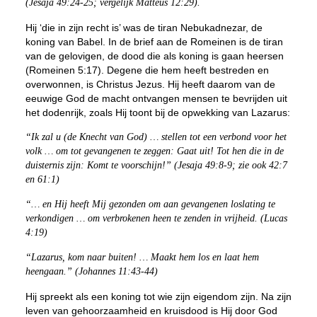
(Jesaja 49:24-25; vergelijk Matteüs 12:29).
Hij ‘die in zijn recht is’ was de tiran Nebukadnezar, de
koning van Babel. In de brief aan de Romeinen is de tiran
van de gelovigen, de dood die als koning is gaan heersen
(Romeinen 5:17). Degene die hem heeft bestreden en
overwonnen, is Christus Jezus. Hij heeft daarom van de
eeuwige God de macht ontvangen mensen te bevrijden uit
het dodenrijk, zoals Hij toont bij de opwekking van Lazarus:
“Ik zal u (de Knecht van God) … stellen tot een verbond voor het
volk … om tot gevangenen te zeggen: Gaat uit! Tot hen die in de
duisternis zijn: Komt te voorschijn!” (Jesaja 49:8-9; zie ook 42:7
en 61:1)
“… en Hij heeft Mij gezonden om aan gevangenen loslating te
verkondigen … om verbrokenen heen te zenden in vrijheid. (Lucas
4:19)
“Lazarus, kom naar buiten! … Maakt hem los en laat hem
heengaan.” (Johannes 11:43-44)
Hij spreekt als een koning tot wie zijn eigendom zijn. Na zijn
leven van gehoorzaamheid en kruisdood is Hij door God