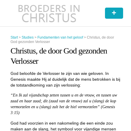
+
Start
>
Studies
>
Fundamenten van het geloof
>
Christus, de door
God gezonden Verlosser
Christus, de door God gezonden
Verlosser
God beloofde de Verlosser te zijn van wie geloven. In
Genesis maakte Hij al duidelijk dat de mens betrokken is bij
de totstandkoming van zijn verlossing:
“En Ik zal vijandschap zetten tussen u en de vrouw, en tussen uw
zaad en haar zaad; dit (zaad van de vrouw) zal u (slang) de kop
vermorzelen en u (slang) zult het de hiel vermorzelen” (Genesis
3:15)
God had voorzien in een nakomeling die een einde zou
maken aan de slang, het symbool voor vijandige mensen