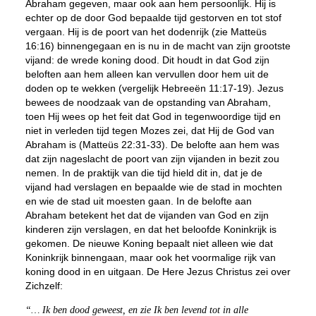
Abraham gegeven, maar ook aan hem persoonlijk. Hij is
echter op de door God bepaalde tijd gestorven en tot stof
vergaan. Hij is de poort van het dodenrijk (zie Matteüs
16:16) binnengegaan en is nu in de macht van zijn grootste
vijand: de wrede koning dood. Dit houdt in dat God zijn
beloften aan hem alleen kan vervullen door hem uit de
doden op te wekken (vergelijk Hebreeën 11:17-19). Jezus
bewees de noodzaak van de opstanding van Abraham,
toen Hij wees op het feit dat God in tegenwoordige tijd en
niet in verleden tijd tegen Mozes zei, dat Hij de God van
Abraham is (Matteüs 22:31-33). De belofte aan hem was
dat zijn nageslacht de poort van zijn vijanden in bezit zou
nemen. In de praktijk van die tijd hield dit in, dat je de
vijand had verslagen en bepaalde wie de stad in mochten
en wie de stad uit moesten gaan. In de belofte aan
Abraham betekent het dat de vijanden van God en zijn
kinderen zijn verslagen, en dat het beloofde Koninkrijk is
gekomen. De nieuwe Koning bepaalt niet alleen wie dat
Koninkrijk binnengaan, maar ook het voormalige rijk van
koning dood in en uitgaan. De Here Jezus Christus zei over
Zichzelf:
“… Ik ben dood geweest, en zie Ik ben levend tot in alle