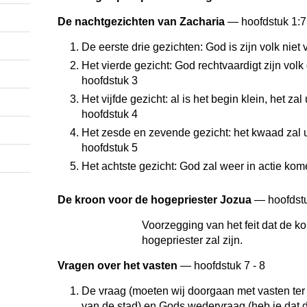
De nachtgezichten van Zacharia
— hoofdstuk 1:7 
De eerste drie gezichten: God is zijn volk nie
Het vierde gezicht: God rechtvaardigt zijn vo
hoofdstuk 3
Het vijfde gezicht: al is het begin klein, het zal
hoofdstuk 4
Het zesde en zevende gezicht: het kwaad zal
hoofdstuk 5
Het achtste gezicht: God zal weer in actie kom
De kroon voor de hogepriester Jozua
— hoofdstu
Voorzegging van het feit dat de 
hogepriester zal zijn.
Vragen over het vasten
— hoofdstuk 7 - 8
De vraag (moeten wij doorgaan met vasten ter
van de stad) en Gods wedervraag (heb je dat 