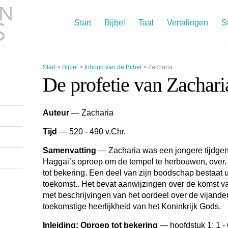
Start
Bijbel
Taal
Vertalingen
S
Start
>
Bijbel
>
Inhoud van de Bijbel
>
Zacharia
De profetie van Zachari
Auteur
— Zacharia
Tijd
— 520 - 490 v.Chr.
Samenvatting
— Zacharia was een jongere tijdgen
Haggai’s oproep om de tempel te herbouwen, over.
tot bekering. Een deel van zijn boodschap bestaat u
toekomst.. Het bevat aanwijzingen over de komst v
met beschrijvingen van het oordeel over de vijand
toekomstige heerlijkheid van het Koninkrijk Gods.
Inleiding: Oproep tot bekering
— hoofdstuk 1: 1 - 