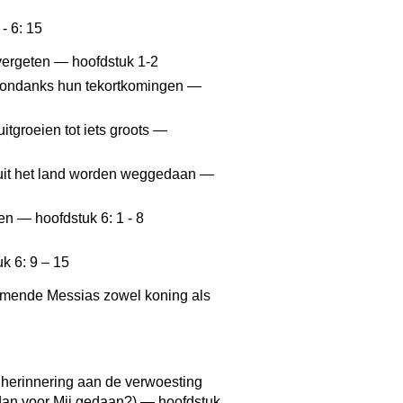
- 6: 15
t vergeten — hoofdstuk 1-2
lk ondanks hun tekortkomingen —
 uitgroeien tot iets groots —
 uit het land worden weggedaan —
en — hoofdstuk 6: 1 - 8
k 6: 9 – 15
komende Messias zowel koning als
 herinnering aan de verwoesting
dan voor Mij gedaan?) — hoofdstuk