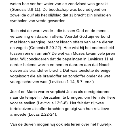
weten hoe ver het water van de zondvloed was gezakt
(Genesis 8:8-11). De boodschap was bevredigend en
zowel de duif als het olijfblad dat zij bracht zijn sindsdien
symbolen van vrede geworden.
Toch eist de ware vrede - die tussen God en de mens -
verzoening en daarom offers. Voordat God zijn verbond
met Noach aanging, bracht Noach offers van reine dieren
en vogels (Genesis 8:20-22). Hoe wist hij het onderscheid
tussen rein en onrein? De wet van Mozes kwam vele jaren
later. Wij concluderen dat de bepalingen in Leviticus 11 al
eerder bekend waren en nemen daarom aan dat Noach
duiven als brandoffer bracht. Dat was tenslotte de enige
vogelsoort die als brandoffer en zondoffer onder de wet
voorgeschreven was (Leviticus 1:14; 5:7, enz.).
Jozef en Maria waren verplicht Jezus als eerstgeborene
naar de tempel in Jeruzalem te brengen, om Hem de Here
voor te stellen (Leviticus 12:6-8). Het feit dat zij twee
tortelduiven als offer brachten getuigt van hun relatieve
armoede (Lucas 2:22-24).
Van de duiven mogen wij ook iets leren over het huwelijk.